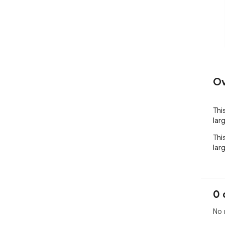
Ov
This
larg
This
larg
0 
No 