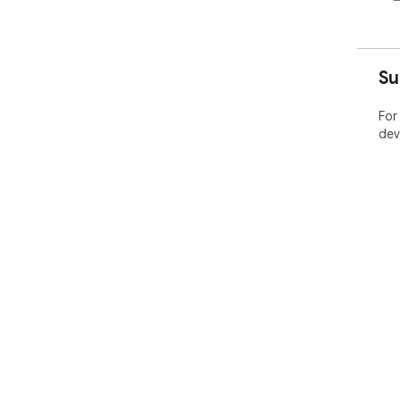
Su
For
dev