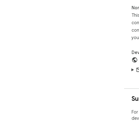
Non
Thi
con
con
you
Dev
Su
For
dev