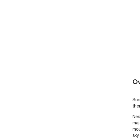
Ov
Sur
the
Nes
maj
mou
sky 