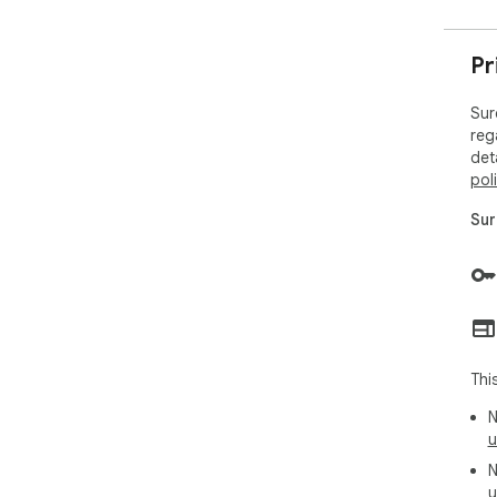
• A
• C
Pr
Sur
reg
det
pol
Sur
Thi
N
u
N
u