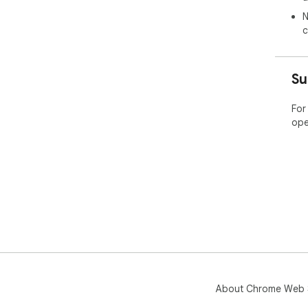
N
c
Su
For
ope
About Chrome Web 