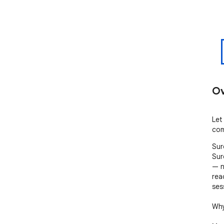
Ov
Let
com
Sur
Sur
— n
rea
sess
Why 