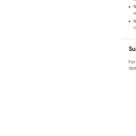
N
u
N
c
Su
For
ope