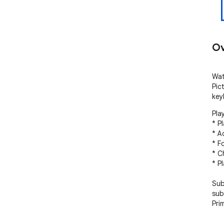
Ov
Wat
Pict
key
Pla
* P
* A
* F
* C
* Pl
Subt
sub
Pri
The