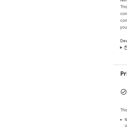
Thi
con
con
you
Dev
Pr
Thi
N
u