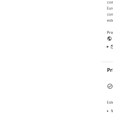
com
vel
Spe
Eur
na 
con
o í
est
Pr
Pr
Est
N