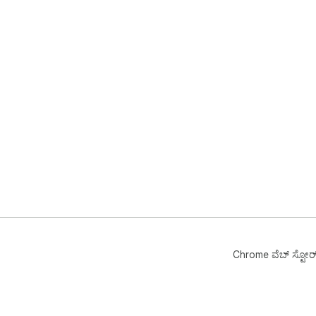
Chrome ವೆಬ್‌ ಸ್ಟೋರ್‌