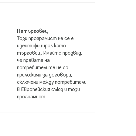
ience. Whether you want to watch a movie 
Нетърговец
Този програмист не се е
ed adjuster is incredibly versatile and can 
идентифицирал като
 the speed of videos. 

търговец. Имайте предвид,
че правата на
tarted, simply find the "Super Video Speed 
потребителите не са
приложими за договори,
сключени между потребители
o speed adjuster! With Super Video Speed 
в Европейския съюз и този
r own personal video speed adjuster at 
програмист.
ing experience. Get the most out of your 
asily adjust the speed of any video on any 