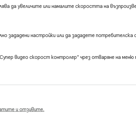
ява да увеличите или намалите скоростта на възпроизвеж
лно зададени настройки или да зададете потребителска 
упер видео скорост контролер" чрез отваряне на меню п
e ultimate tool for adjusting video playback speed online! With 
. 

атите и отзивите.
ster, you can: 

 any video with a few clicks 
