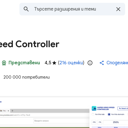
eed Controller
Представени
4,5
(
216 оценки
)
Споделян
200 000 потребители