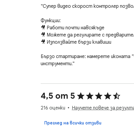
"Супер видео скорост контролер позвол
Функции:

🎥 Работи почти навсякъде

🎥 Можете да регулирате с предварите
🎥 Използвайте бързи клавиши

Бързо стартиране: намерете иконата "С
инструменти."

Introducing Super Video Speed Adjuster – th
4,5 от 5
adjust the speed of any video on any website
216 оценки
Научете повече за резулт
Thanks to this revolutionary video speed adju
Преглед на всички отзиви
• Instantly increase or decrease the speed of