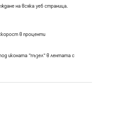
дане на всяка уеб страница.

скорост в проценти

од иконата "пъзел" в лентата с 
Super Video Speed Adjuster, you can easily 