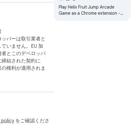
Play Helix Fruit Jump Arcade
Game as a Chrome extension -
Also can Play without Internet, try
it now!
者
ロッパーは取引業者と
ていません。EU 加
費者とこのデベロッパ
に締結された契約に
者の権利が適用されま
 policy
をご確認くださ