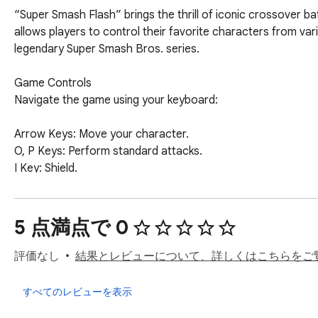
“Super Smash Flash” brings the thrill of iconic crossover 
allows players to control their favorite characters from var
legendary Super Smash Bros. series.

Game Controls

Navigate the game using your keyboard:

Arrow Keys: Move your character.

O, P Keys: Perform standard attacks.

I Key: Shield.

1-6 Keys: Special moves.

Spacebar: Jump.

Enter Key: Pause.

5 点満点で 0
How to Play

Select Your Character: Choose from a roster of popular chara
評価なし
結果とレビューについて、詳しくはこちらをご
Battle Opponents: Engage in intense battles against compute
Use Special Moves: Unleash powerful special moves and com
すべてのレビューを表示
Survive and Win: Avoid falling off the stage, survive attacks, 