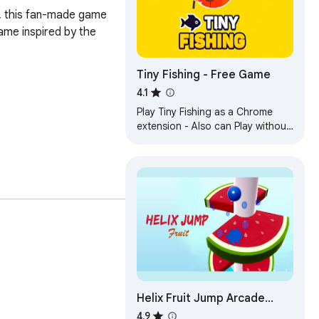
, this fan-made game 
me inspired by the 
Tiny Fishing - Free Game
4.1
Play Tiny Fishing as a Chrome
extension - Also can Play without
Internet, try it now!
e.

Helix Fruit Jump Arcade
Game
4.9