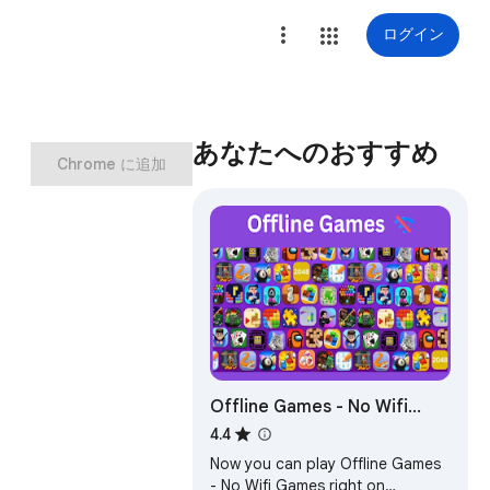
ログイン
あなたへのおすすめ
Chrome に追加
Offline Games - No Wifi
Games
4.4
Now you can play Offline Games
- No Wifi Games right on