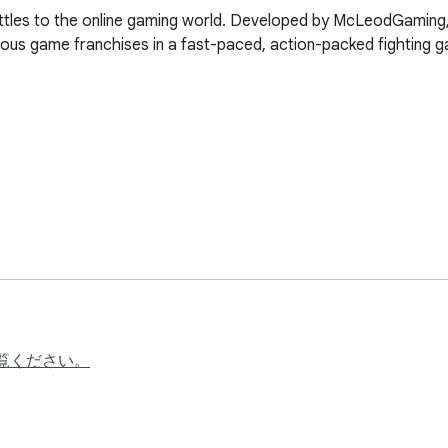
battles to the online gaming world. Developed by McLeodGaming
ious game franchises in a fast-paced, action-packed fighting ga
cters, each with unique abilities.

覧ください。
r-controlled opponents or challenge friends in multiplayer mod
bos to knock opponents off the stage.

and be the last player standing to win.
