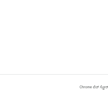
Chrome ವೆಬ್‌ ಸ್ಟೋರ್‌