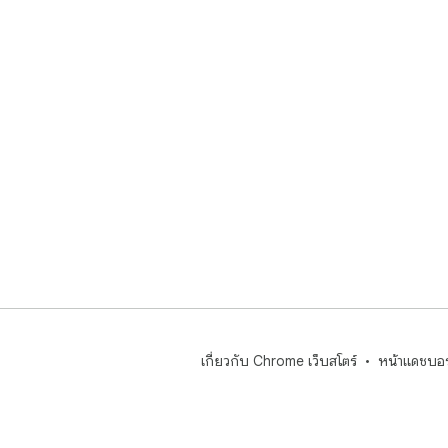
เกี่ยวกับ Chrome เว็บสโตร์
หน้าแดชบอร