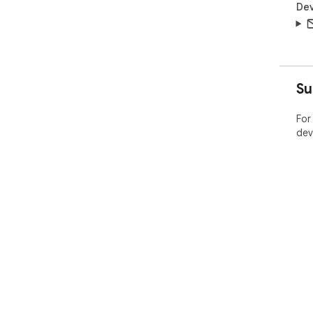
Dev
Su
For
dev