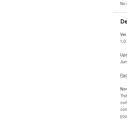
No 
De
Ver
1.0
Up
Jun
Fla
Non
Thi
con
con
you