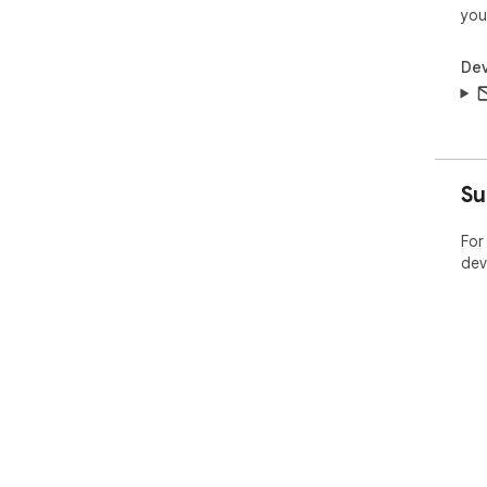
you
Dev
Su
For
dev