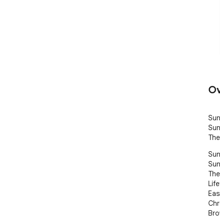
Ov
Sun
Sun
The
Sun
Sun
The
Life
Eas
Chr
Bro