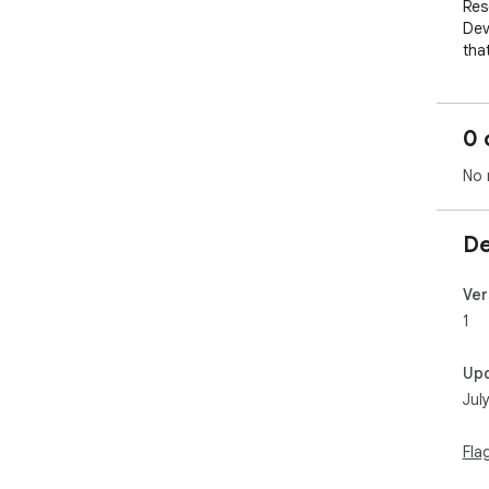
Res
Dev
tha
sma
0 
No 
De
Ver
1
Up
Jul
Fla