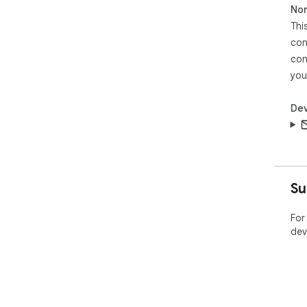
Non
Thi
con
con
you
Dev
Su
For
dev