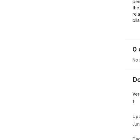
pee
the
rel
blis
0 
No 
De
Ver
1
Up
Jun
Fla