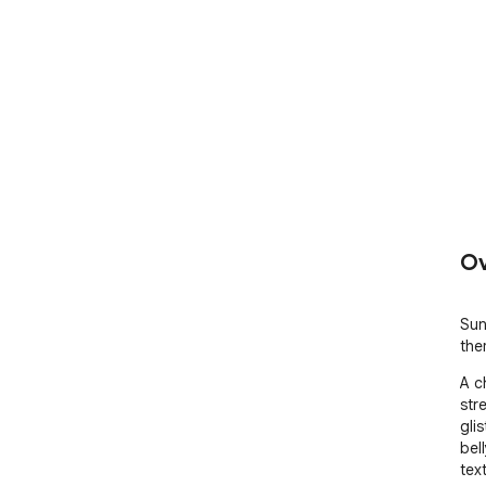
Ov
Sun
the
A c
str
glis
bel
tex