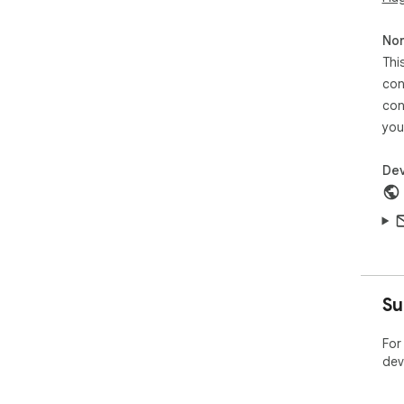
Non
Thi
con
con
you
Dev
Su
For
dev