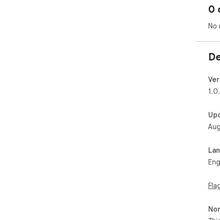
0 
No 
De
Ver
1.0
Up
Aug
La
Eng
Fla
Non