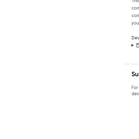
Thi
con
con
you
Dev
Su
For
dev