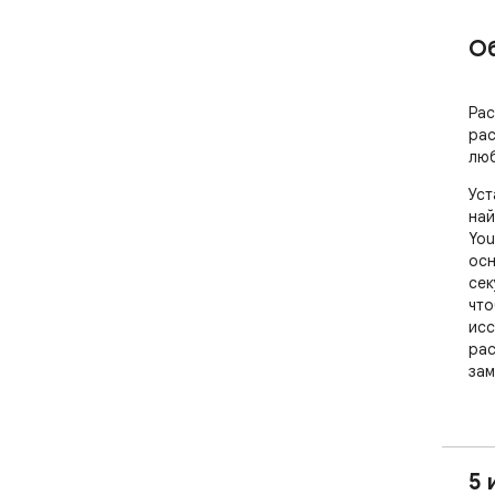
О
Рас
рас
люб
Уст
най
You
осн
сек
что
исс
рас
зам
✨ П
You
AI 
5 
бол