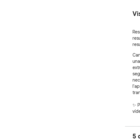
Vi
Res
res
res
Can
una
ext
seg
nec
l'a
tra
✨ P
víd
La 
ein
lec
5 
per