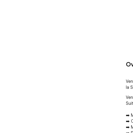
Ov
Ven
la 
Ven
Suit
➡️ 
➡️ 
➡️ 