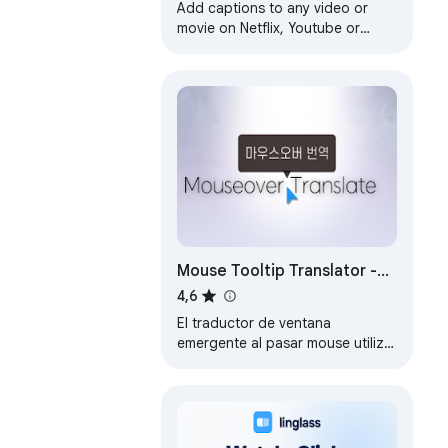
Add captions to any video or
movie on Netflix, Youtube or
other platforms.
Mouse Tooltip Translator -
PDF & Netflix Youtube dual
4,6
subs
El traductor de ventana
emergente al pasar mouse utiliza
Google Translate. Soporta OCR,
TTS, Manga Translator & PDF
Translator.