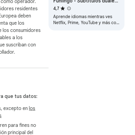
Funlingo - Subtítulos duales
o como operador.
para Netflix, Prime Video &
idores residentes
4,7
YouTube
 Europea deben
Aprende idiomas mientras ves
Netflix, Prime, YouTube y más con
enta que los
subtítulos duales y traducción de
e los consumidores
sitios web
ables a los
ue suscriban con
llador.
ra que tus datos:
s, excepto en
los
s
eren para fines no
ón principal del