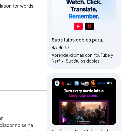
lation for words, 
Subtítulos dobles para
YouTube y Netflix — Linglass
4,8
Aprende idiomas con YouTube y
Netflix. Subtítulos dobles,
traduce con un clic y guarda
palabras en tarjetas inteligentes.
or
ollador no se ha