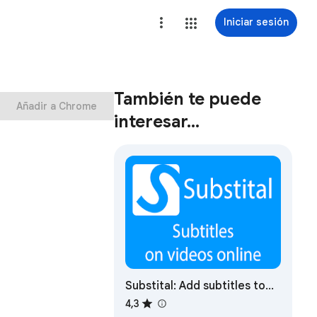
Iniciar sesión
También te puede
Añadir a Chrome
interesar…
Substital: Add subtitles to
videos and movies
4,3