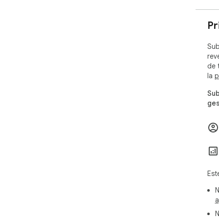
Pr
Sub
rev
de 
la
p
Sub
ges
Est
N
a
N