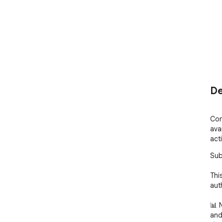
De
Con
ava
act
Sub
Thi
aut
📊 
and