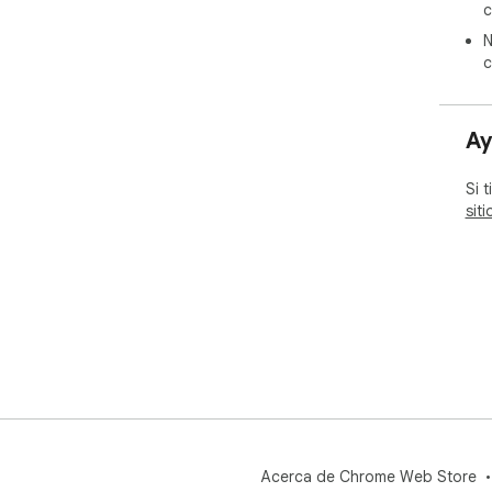
c
N
c
Ay
Si 
sit
Acerca de Chrome Web Store