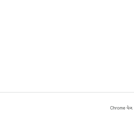
Chrome વેબ સ