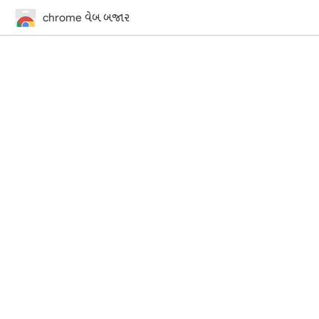
chrome વેબ બજાર