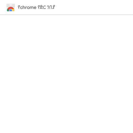
የchrome የድር ገበያ