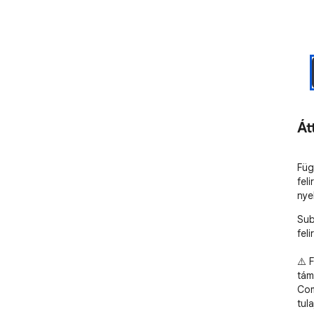
Át
Füg
fel
nye
Sub
fel
⚠️ 
tám
Com
tul