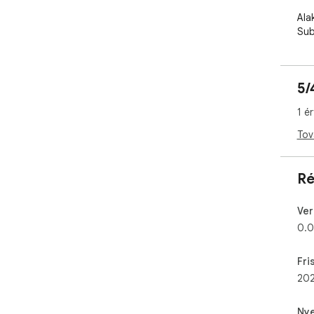
Ala
Sub
han
nye
min
5/
Hog
1 é
Tel
Tov
Vál
Ré
A f
Ver
Min
0.0
Tám
Ang
Fri
Hol
202
Vezé
Nye