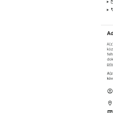
Ad
A(z
köz
fel
dok
pri
A(z
köv