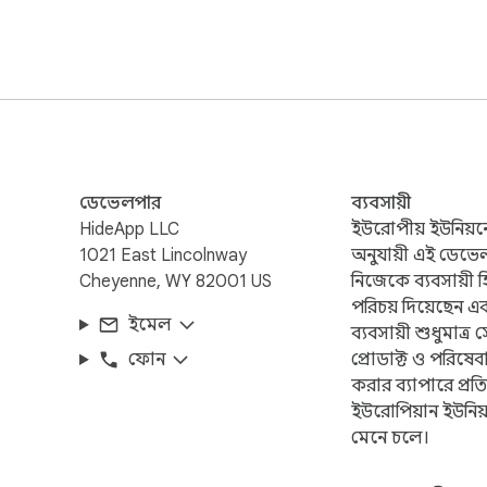
কোরিয়ান, হিন্দি, চীনা, ইন্দোনেশীয়, রাশিয়ান

ডেভেলপার
ব্যবসায়ী
HideApp LLC
ইউরোপীয় ইউনিয়নে
1021 East Lincolnway
অনুযায়ী এই ডেভে
Cheyenne, WY 82001 US
নিজেকে ব্যবসায়ী 
পরিচয় দিয়েছেন এ
ইমেল
ব্যবসায়ী শুধুমাত্র
ফোন
প্রোডাক্ট ও পরিষে
করার ব্যাপারে প্রতিশ
ইউরোপিয়ান ইউনি
মেনে চলে।