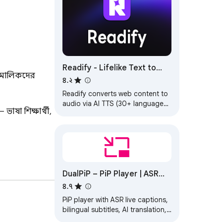
Readify - Lifelike Text to
ট মালিকদের 
Speech Reader (TTS)
৪.২
Readify converts web content to
audio via AI TTS (30+ languages),
াষা শিক্ষার্থী, 
featuring speed control, text
highlighting & floating controls.
DualPiP – PiP Player | ASR
Live Captions · Subtitles & AI
৪.৭
Translation
PiP player with ASR live captions,
bilingual subtitles, AI translation,
and danmaku. Supports