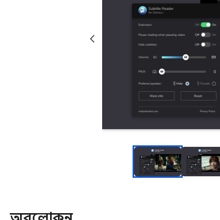
অবলোকন