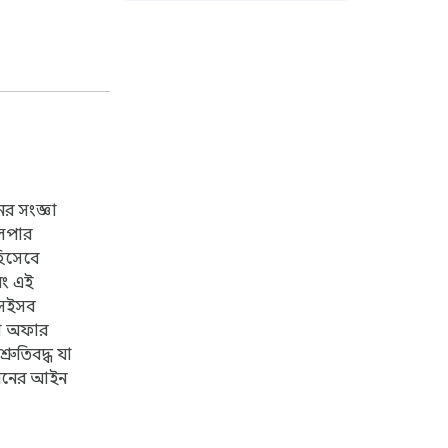
YouTube, Netflix, Disney+, and
more.
র সংজ্ঞা
লপার
হিসেবে
বং এই
 সেইসব
বা অফার
্রুতিবদ্ধ যা
য়নের আইন