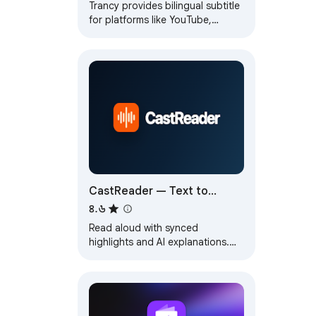
Trancy provides bilingual subtitle
for platforms like YouTube,
Disney+, as well as AI translator
for websites.
CastReader — Text to
Speech, Read Aloud + AI
৪.৬
Explain
Read aloud with synced
highlights and AI explanations.
Supports Kindle, PDFs, articles
and books in 9 languages.