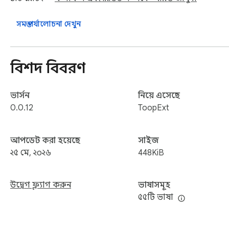
পপআপ প্যানেল থেকে সব নিয়ন্ত্রণ করুন

সমস্ত পর্যালোচনা দেখুন
সমর্থিত ভাষা:

ইংরেজি, স্প্যানিশ, পোলিশ, জার্মান, ফরাসি, ইতালীয়, ডাচ, পর্তুগিজ, 
বিশদ বিবরণ
নিয়ন্ত্রণ প্যানেল:

ভার্সন
নিয়ে এসেছে
ভলিউম ও পিচ সামঞ্জস্য

0.0.12
ToopExt
পুরুষ ও মহিলা কণ্ঠস্বরের মধ্যে পরিবর্তন

আপডেট করা হয়েছে
সাইজ
২৫ মে, ২০২৬
448KiB
সেটিংসে দ্রুত প্রবেশ

এক ক্লিকে ডিফল্টে রিসেট

উদ্বেগ ফ্ল্যাগ করুন
ভাষাসমূহ
৫৫টি ভাষা
তাৎক্ষণিক অন/অফ
