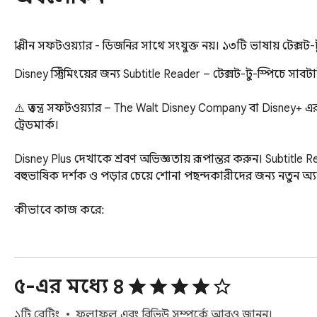
স্বাধীন সফটওয়্যার - ডিজনির সাথে সংযুক্ত নয়। ১৩টি ভাষায় টেক্
Disney স্ট্রিমিংয়ের জন্য Subtitle Reader – টেক্সট-টু-স্পিচে সাবট
⚠️ স্বতন্ত্র সফটওয়্যার – The Walt Disney Company বা Disney+ এ
ট্রেডমার্ক।

Disney Plus দেখাকে শ্রবণ অভিজ্ঞতায় রূপান্তর করুন। Subtitle Read
বহুভাষিক দর্শক ও পড়ার চেয়ে শোনা পছন্দকারীদের জন্য নতুন অ্যাক্
কীভাবে কাজ করে:

Chrome-এ এক্সটেনশন ইনস্টল করুন

১৩টি উপলব্ধ সাবটাইটেল ভাষা থেকে বেছে নিন

৫-এর মধ্যে ৪
সাবটাইটেল স্বয়ংক্রিয়ভাবে জোরে পড়া হয়

১টি রেটিং
ফলাফল এবং রিভিউ সম্পর্কে আরও জানুন।