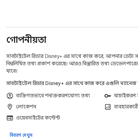
বিশেষ বৈশিষ্ট্য:

সাবটাইটেল ভাষা নির্বাচনের সাথে সাথে সক্রিয়করণ

ভাষা শেখা, অ্যাক্সেসিবিলিটি বা Disney Plus উপভোগের নতুন উপায
গোপনীয়তা
সরল, বিভ্রান্তিমুক্ত ডিজাইন

সাবটাইটেল রিডার Disney+ এর সাথে কাজ করে, আপনার ডেটা সংগ্
সাবটাইটেল অডিও হয়ে যাওয়ার নতুন মাত্রায় Disney+ উপভোগ করু
নিম্নলিখিত তথ্য প্রকাশ করেছে। আরও বিস্তারিত তথ্য ডেভেলপারে
যাবে।
সাবটাইটেল রিডার Disney+ এর সাথে কাজ করে এগুলি ম্যানেজ
ব্যক্তিগতভাবে শনাক্তকরণযোগ্য তথ্য
যাচাইকরণ সং
লোকেশন
ব্যবহারকারী
ওয়েবসাইটের কন্টেন্ট
বিবরণ দেখুন