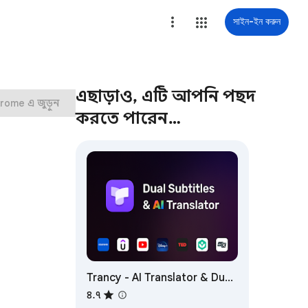
সাইন-ইন করুন
এছাড়াও, এটি আপনি পছন্দ
rome এ জুড়ুন
করতে পারেন…
Trancy - AI Translator & Dual
Subtitles
৪.৭