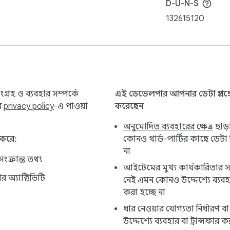
D-U-N-S
132615120
়ের জন্য আদর্শ

রহ ও ব্যবহার সম্পর্কে
এই ডেভেলপার আপনার ডেটা প্রসঙ্গ
ন – আরও অন্তর্ভুক্তিমূলক ও নিমগ্ন দেখা।
র
privacy policy
-এ পাওয়া
করেছেন
অনুমোদিত ব্যবহারের ক্ষেত্র
ছাড়
 করে:
কোনও থার্ড-পার্টির কাছে ডেটা 
না
ক্রান্ত তথ্য
আইটেমের মুখ্য কার্যকারিতার স
র অ্যাক্টিভিটি
নেই এমন কোনও উদ্দেশ্যে ব্যবহার
করা হচ্ছে না
ধার নেওয়ার যোগ্যতা নির্ধারণ ব
উদ্দেশ্যে ব্যবহার বা ট্রান্সফার ক