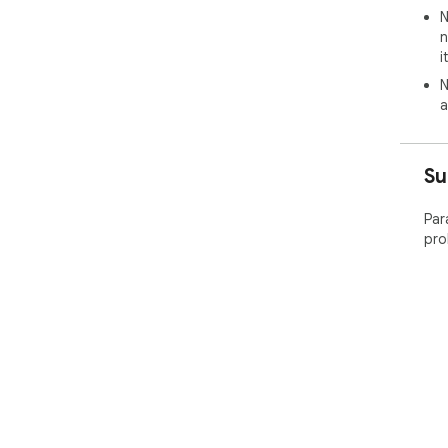
N
n
i
N
a
Su
Par
pro