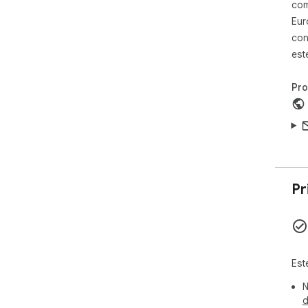
com
Eur
con
est
Pr
Pr
Est
N
d