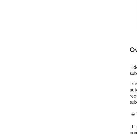
Ov
Hid
sub
Tra
auto
req
sub
 🎯 What It Does

This
com