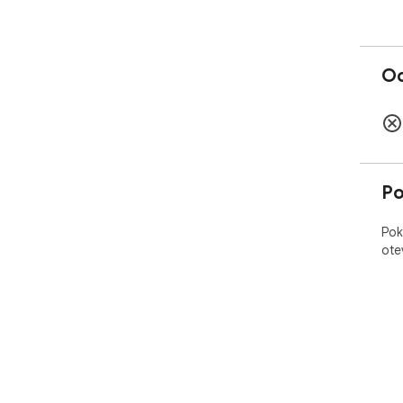
Oc
Po
Pok
ote