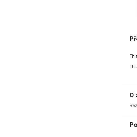
Př
Thi
Thi
0 
Bez
Po