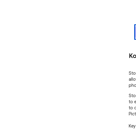
Ko
Sto
all
pho
Sto
to 
to 
Pict
Key