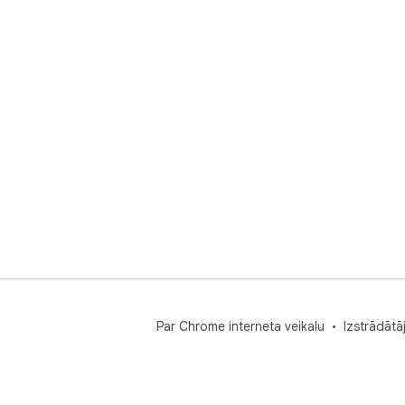
Par Chrome interneta veikalu
Izstrādātā