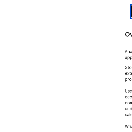
Ov
Ana
apps
Sto
ext
prod
Use
eco
com
und
sale
Wha