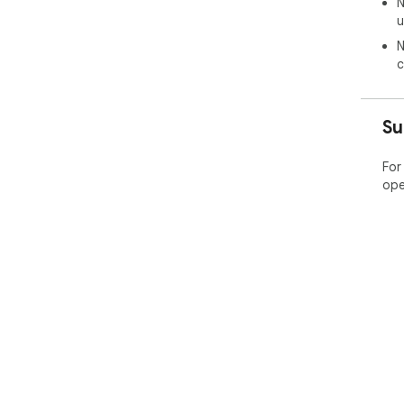
N
u
Ins
one
N
c
Su
For
ope