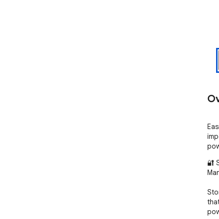
Ov
Eas
imp
pow
🔐 
Man
Sto
tha
pow