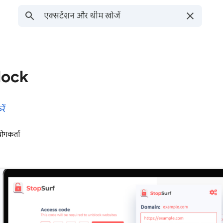
lock
ें
गकर्ता