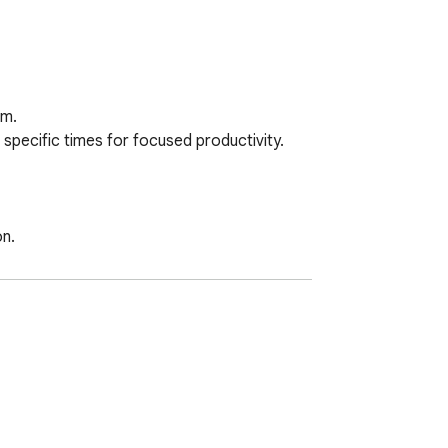
m.

pecific times for focused productivity.

n.

ur workflow, eliminating distractions. 🔒💻
