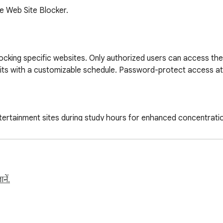
 Web Site Blocker.

cking specific websites. Only authorized users can access the
abits with a customizable schedule. Password-protect access at s
tertainment sites during study hours for enhanced concentratio
k-related sites during work hours to boost productivity.

imulating sites before bedtime for better sleep quality.

arily unblocking favorite sites.

focus with StopSurf. Tailor your online environment to match yo
नें.
वेबसाइट ब्लॉकर।
