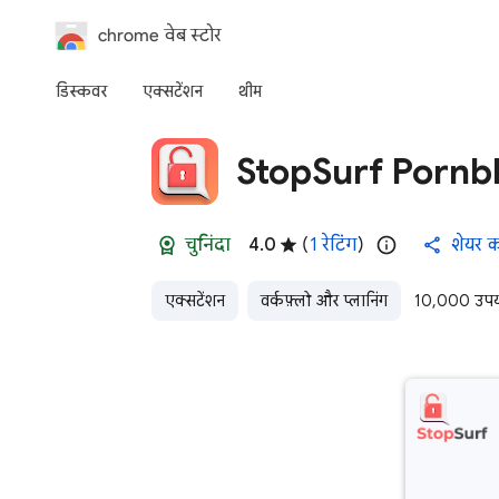
chrome वेब स्टोर
डिस्कवर
एक्‍सटेंशन
थीम
StopSurf Pornb
चुनिंदा
4.0
(
1 रेटिंग
)
शेयर कर
एक्सटेंशन
वर्कफ़्लो और प्लानिंग
10,000 उपयो