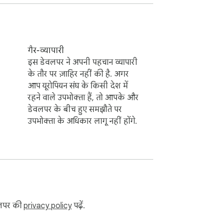
 सकते हैं।

 विशिष्ट समयों पर पासवर्ड-सुरक्षित पहुंच।

गैर-व्यापारी
इस डेवलपर ने अपनी पहचान व्यापारी
के तौर पर ज़ाहिर नहीं की है. अगर
आप यूरोपियन संघ के किसी देश में
रहने वाले उपभोक्ता हैं, तो आपके और
करें।

डेवलपर के बीच हुए समझौते पर
उपभोक्ता के अधिकार लागू नहीं होंगे.
अनुरूप बनाएं, विघ्नों को दूर करें। 🔒💻

ur internet habits and foster a healthier 
r and more focused browsing experience. 
uctivity levels.

ेवलपर की
privacy policy
पढ़ें.
nd create a secure digital space. Our 