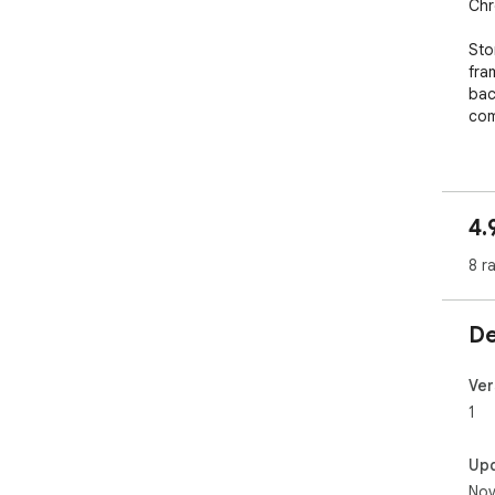
Chr
Sto
fra
bac
com
Vis
4.
8 r
De
Ver
1
Up
Nov