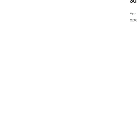
Su
For
ope