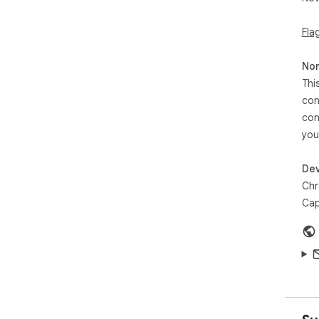
Fla
Non
Thi
con
con
you
Dev
Chr
Cap