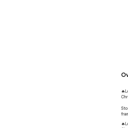
Ov
🔥L
Chr
Sto
fra
🔥L