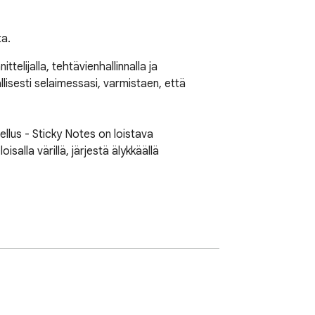
ta.
telijalla, tehtävienhallinnalla ja 
allisesti selaimessasi, varmistaen, että 
llus - Sticky Notes on loistava 
isalla värillä, järjestä älykkäällä 