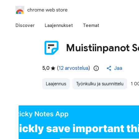
chrome web store
Discover
Laajennukset
Teemat
Muistiinpanot S
5,0
(
12 arvostelua
)
Jaa
Laajennus
Työnkulku ja suunnittelu
1 0