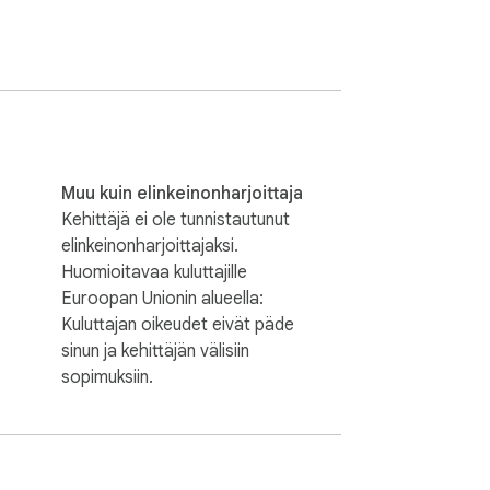
symään huomattavan yksinkertaisena. Valitse 
osivustolla. Erityisen hyvä ADHD-
rvitsevat visuaalista järjestämistä.

Muu kuin elinkeinonharjoittaja
Kehittäjä ei ole tunnistautunut
elinkeinonharjoittajaksi.
Huomioitavaa kuluttajille
ä post-it-muistioissa. Tallenna usein 
Euroopan Unionin alueella:
 muistutukseen, mikä tekee ajatusten, 
Kuluttajan oikeudet eivät päde
sinun ja kehittäjän välisiin
sopimuksiin.
imessasi. Ei ulkoisia palvelimia, ei 
sia tietoja mistä tahansa merkinnästä - 