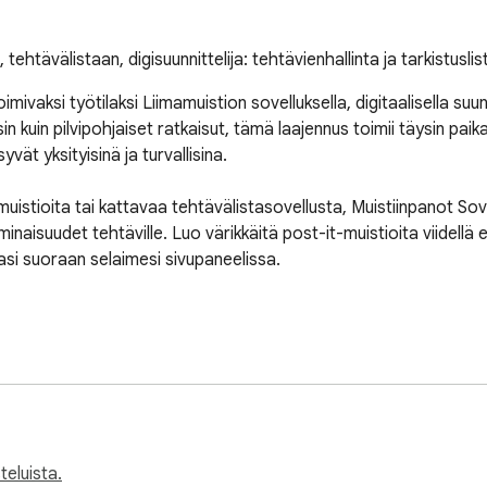
ehtävälistaan, digisuunnittelija: tehtävienhallinta ja tarkistuslis
ivaksi työtilaksi Liimamuistion sovelluksella, digitaalisella suunnit
sin kuin pilvipohjaiset ratkaisut, tämä laajennus toimii täysin paik
vät yksityisinä ja turvallisina.

uistioita tai kattavaa tehtävälistasovellusta, Muistiinpanot Sove
inaisuudet tehtäville. Luo värikkäitä post-it-muistioita viidellä elo
tasi suoraan selaimesi sivupaneelissa.

teluista.