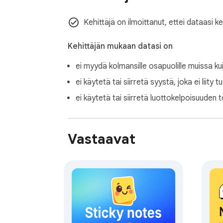
💎 Kehittyneet tuottavuustyökalut:

☑️ Komentoleikkaus

Kehittäjä on ilmoittanut, ettei dataasi k
☑️ Pikakuvakkeet

☑️ Alatehtävät

Kehittäjän mukaan datasi on
ei myydä kolmansille osapuolille muissa ku
Koe työpöydän liimamuistiosovelluksen voima 
alatehtävien ja otsikoiden luomiseksi. Tämä
ei käytetä tai siirretä syystä, joka ei liity 
tehokasta.

ei käytetä tai siirretä luottokelpoisuuden t
Minimalistinen muotoilu muistiinpanosovelluks
vain puhtaat, toiminnalliset muistiinpanot ve
Vastaavat
tarkoitus päivittäisessä suunnittelusovellukse
✨ Järjestämisominaisuudet:

- Sisällön haku

- Monimerkintäsuodatus

- Värikoodaus

- Arkistojärjestelmä

- Sivupaneelin pääsy
