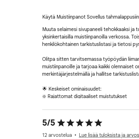
Käytä Muistiinpanot Sovellus tahmalappusiin, t
Muuta selaimesi sivupaneeli tehokkaaksi ja toim
yksinkertaisilla muistiinpanoilla verkossa. Toi
henkilökohtainen tarkistuslistasi ja tietosi pysy
Olitpa sitten tarvitsemassa työpöydän liimam
muistiinpanoille ja tarjoaa kaikki olennaiset om
merkintäjärjestelmällä ja hallitse tarkistuslis
🌟 Keskeiset ominaisuudet:

❇️ Rajattomat digitaaliset muistutukset

❇️ Älykäs monimerkintäjärjestelmä  

❇️ Valintaruutu tehtäville

❇️ Raahaa ja pudota -käyttöliittymä

5/5
❇️ Yksityisyyssumutus

❇️ Yhden napsautuksen kopiointi

12 arvostelua
Lue lisää tuloksista ja arvos