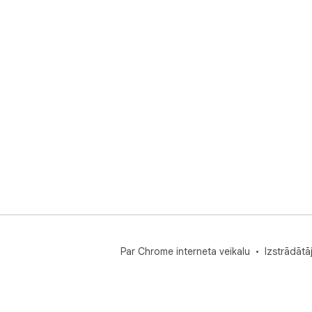
Par Chrome interneta veikalu
Izstrādātā