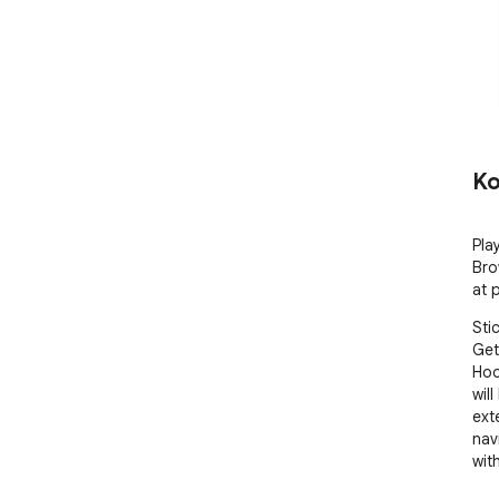
Ko
Pla
Bro
at 
Sti
Get
Hoo
wil
ext
nav
wit