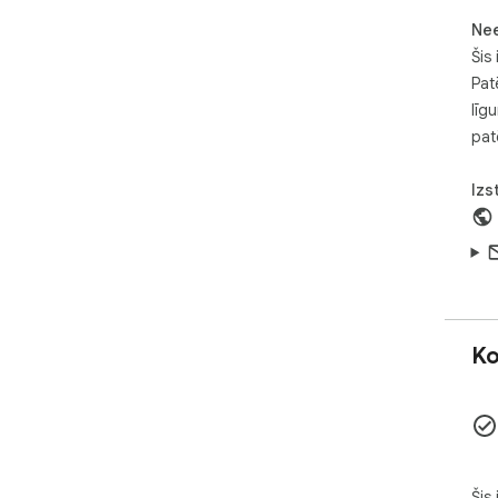
Ne
Šis 
Pat
līg
pat
Izs
Ko
Šis