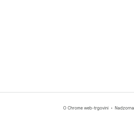
O Chrome web-trgovini
Nadzorna