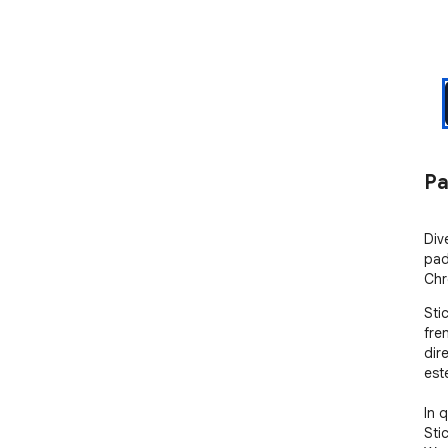
Pa
Div
pad
Chr
Sti
fre
dir
est
In 
Sti