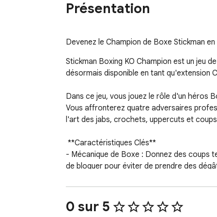
Présentation
Devenez le Champion de Boxe Stickman en m
Stickman Boxing KO Champion est un jeu de b
désormais disponible en tant qu'extension Ch
Dans ce jeu, vous jouez le rôle d'un héros 
Vous affronterez quatre adversaires profes
l'art des jabs, crochets, uppercuts et cou
 **Caractéristiques Clés**

- Mécanique de Boxe : Donnez des coups tels
de bloquer pour éviter de prendre des dégât
- Style Stickman : Profitez des animations c
- Opposants Multiples : Battez-vous contre u
- Niveaux et Progression : Naviguez à trave
0 sur 5
- Coups Spéciaux : Déchaînez des Coups Spé