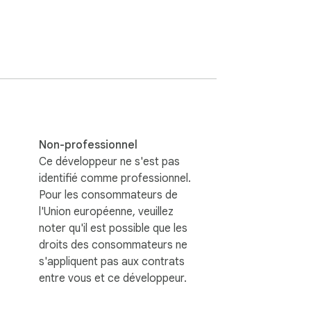
et.

oit du clavier pour donner des coups et sur 
ne.

Non-professionnel
eille votre esprit de guerrier et vous défie 
Ce développeur ne s'est pas
ours pour devenir le champion mondial de 
identifié comme professionnel.
Pour les consommateurs de
l'Union européenne, veuillez
s l'installez pour la première fois, où vous 
noter qu'il est possible que les
droits des consommateurs ne
s'appliquent pas aux contrats
entre vous et ce développeur.