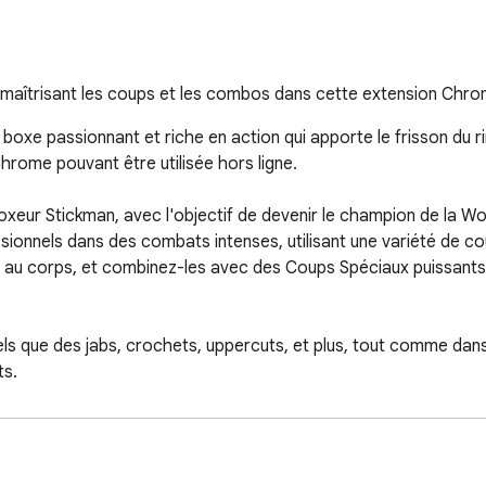
aîtrisant les coups et les combos dans cette extension Chrome
oxe passionnant et riche en action qui apporte le frisson du ri
rome pouvant être utilisée hors ligne.

Boxeur Stickman, avec l'objectif de devenir le champion de la W
sionnels dans des combats intenses, utilisant une variété de c
ps au corps, et combinez-les avec des Coups Spéciaux puissants
 que des jabs, crochets, uppercuts, et plus, tout comme dans la
s.

lassiques en figure bâton qui ont été très appréciées des joueu
ne liste d'adversaires en figure bâton, chacun avec une difficul
rs 20 niveaux, conquérant chaque défi pour devenir le champion 
ciaux féroces et dévastateurs pour renverser le cours du com