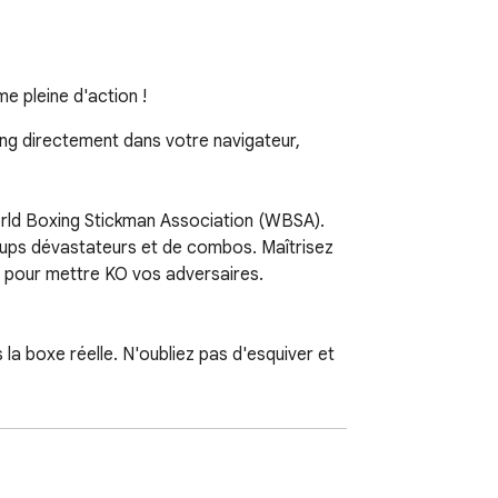
 pleine d'action !
ng directement dans votre navigateur, 
orld Boxing Stickman Association (WBSA). 
oups dévastateurs et de combos. Maîtrisez 
 pour mettre KO vos adversaires.

 boxe réelle. N'oubliez pas d'esquiver et 
rs depuis le début des années 2000.

té croissante.

ultime de la boxe.

bat en votre faveur.
