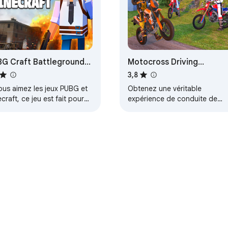
G Craft Battlegrounds
Motocross Driving
HTML5 Game
Simulator Game
3,8
ous aimez les jeux PUBG et
Obtenez une véritable
craft, ce jeu est fait pour
expérience de conduite de
 ! Vous devez utiliser des
motocross et accomplissez
ts pour être le dernier
toutes les missions.
vivant…
re
Tableau de bord du développeur
Règles de confidentialité