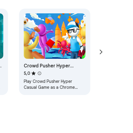
Crowd Pusher Hyper
Casual Game
5,0
Play Crowd Pusher Hyper
Casual Game as a Chrome
extension - Also can Play
without Internet, try it now!