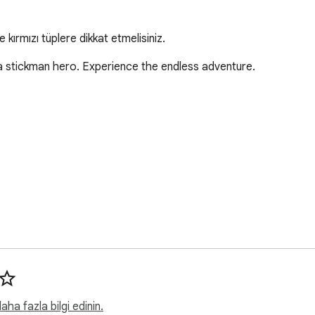
e kırmızı tüplere dikkat etmelisiniz.
a stickman hero. Experience the endless adventure.

 (and more requests will be added)! Stickman Bouncing Casual G
ha fazla bilgi edinin.