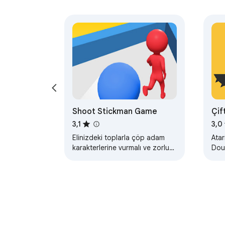
Shoot Stickman Game
Çift 
Ga
3,1
3,0
Elinizdeki toplarla çöp adam
Atar
karakterlerine vurmalı ve zorlu
Dou
seviyeleri tamamlamalısınız.
bağı
Hem
plat