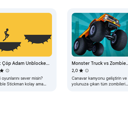
Çöp Adam Unblocked
Monster Truck vs Zombie
mes
Game
2,0
i oyunlarını sever misin?
Canavar kamyonu geliştirin ve
ble Stickman kolay ama
yolunuza çıkan tüm zombileri
mlılık yapan bir oyundur.
yok etmelisiniz.
 Stickman&#39;ı
formlarda zıplatın hem…