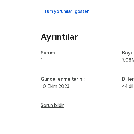
Contact with us at info@gamebol.com and 
Tüm yorumları göster
Ayrıntılar
Sürüm
Boyu
1
7.08
Güncellenme tarihi:
Diller
10 Ekim 2023
44 dil
Sorun bildir