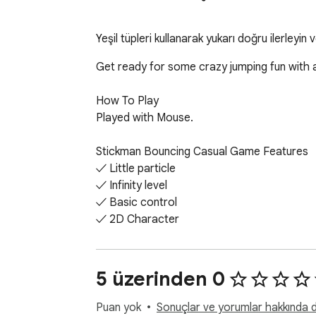
Yeşil tüpleri kullanarak yukarı doğru ilerleyin v
Get ready for some crazy jumping fun with 
How To Play

Played with Mouse.

Stickman Bouncing Casual Game Features

✓ Little particle

✓ Infinity level

✓ Basic control

✓ 2D Character

Finally, you can enjoy these game for free
ads.

5 üzerinden 0
Help and Contact

Puan yok
Sonuçlar ve yorumlar hakkında da