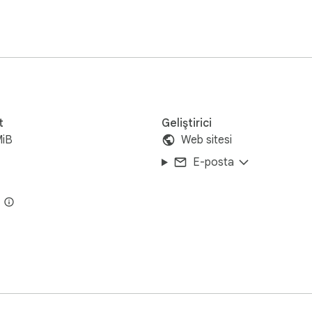
share your thoughts and problems.
t
Geliştirici
MiB
Web sitesi
E-posta