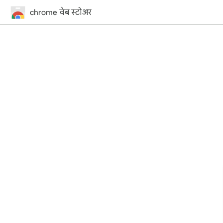
chrome वेब स्टोअर