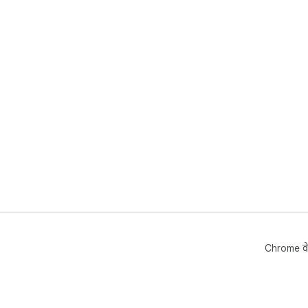
Chrome वे