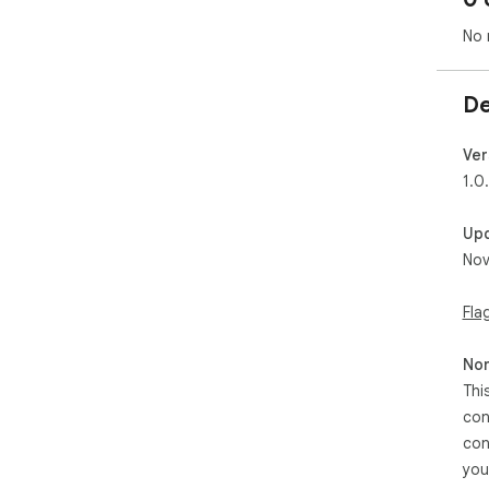
No 
De
Ver
1.0
Up
Nov
Fla
Non
Thi
con
con
you