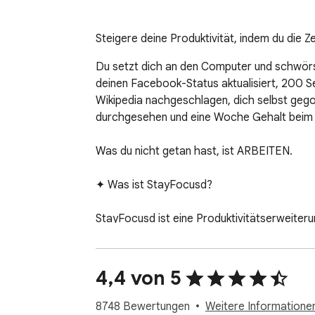
Steigere deine Produktivität, indem du die 
Du setzt dich an den Computer und schwörst,
deinen Facebook-Status aktualisiert, 200 Sei
Wikipedia nachgeschlagen, dich selbst gego
durchgesehen und eine Woche Gehalt beim O
Was du nicht getan hast, ist ARBEITEN. 

✦ Was ist StayFocusd? 

StayFocusd ist eine Produktivitätserweiterung
auf Zeit verschwendenden Websites verbringe
kontrollieren, damit du den ganzen Tag über p
4,4 von 5
⭐ Unsere Funktionen ⭐

8748 Bewertungen
Weitere Informatione