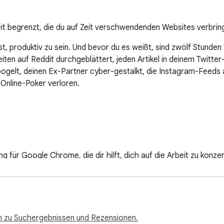
Zeit begrenzt, die du auf Zeit verschwendenden Websites verbrin
 produktiv zu sein. Und bevor du es weißt, sind zwölf Stunden 
ten auf Reddit durchgeblättert, jeden Artikel in deinem Twitter
ogelt, deinen Ex-Partner cyber-gestalkt, die Instagram-Feeds a
nline-Poker verloren.

 für Google Chrome, die dir hilft, dich auf die Arbeit zu konzent
n kannst. Sie bietet Analysen, um dir zu helfen, dein Internetn
roduktiv bleibst.

n zu Suchergebnissen und Rezensionen.