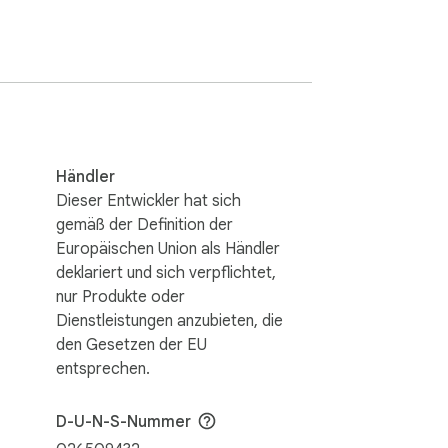
fische Seiten oder sogar Inhalte auf der 
 dir festgelegte Anzahl von Stunden an den 
rzustellen, dass du fokussiert und produktiv 
bschließen. Dies reduziert die 
Händler
nkende Websites einschränken wird. Dies 
Dieser Entwickler hat sich
gemäß der Definition der
lattformen. Verstecke Shorts, Kommentare, 
Europäischen Union als Händler
deklariert und sich verpflichtet,
ocusd-Dashboard auf unserer Gen AI 
nur Produkte oder
Dienstleistungen anzubieten, die
den Gesetzen der EU
entsprechen.
D-U-N-S-Nummer
en. Probleme? Fragen? Vorschläge? 