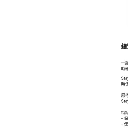
總
一
時
St
時
厭
St
特點
-
-