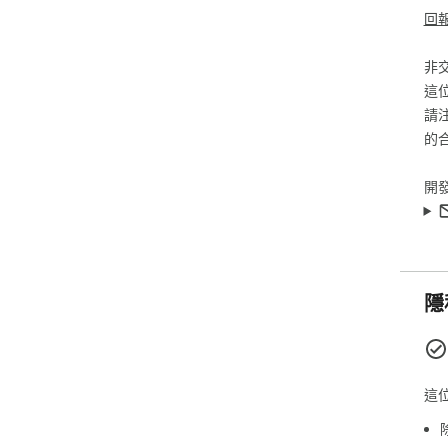
回
非
這
請
的
開
隱
這