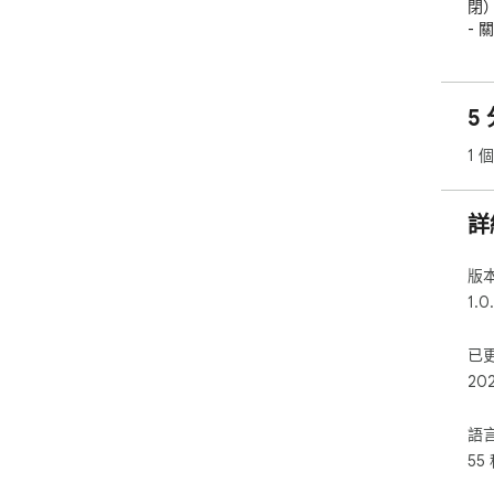
閉）
- 
- 
活動
-
5 
- 
式和
1 
隱私
St
詳
都使
簡單
版
Ch
1.0
已
20
語
55