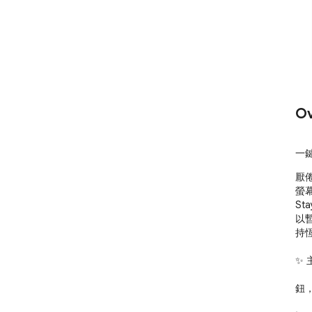
Ov
一
厭
螢
St
以
持恆
✨ 
	● 靈活的時間控制：內建 15、30、60
鈕，
	● 自訂倒數：想要 5 分鐘或 120 