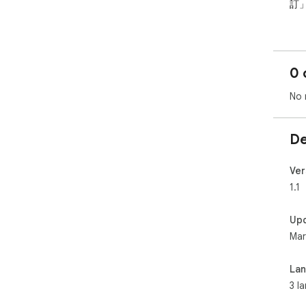
訂
	● 常駐模式 (Infinity)：需要螢幕
「
	● 即時倒數顯示：清楚顯示剩餘的恆亮
到
0 
	● 智慧記憶：自動記住您上次選擇的時
開啟
No 
	● 極簡介面：現代化的開關設計與直覺
不
De
🚀
	● 💻 工作簡報：確保展示期間畫
	● 📖 線上閱讀：閱讀長篇論文或小說
Ver
動
1.1
	● 🍳 烹飪輔助：雙手都在忙時，食譜畫
Up
Mar
La
3 l