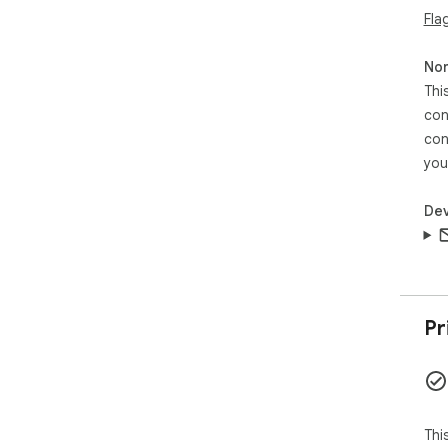
Fla
Non
Thi
con
con
you
Dev
Pr
Thi