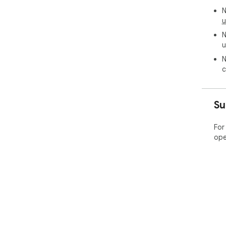
N
u
N
u
N
c
Su
For
ope