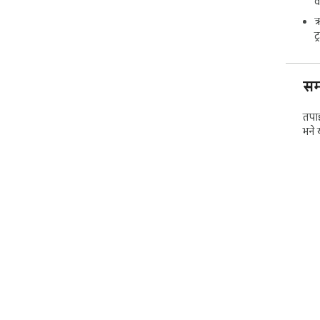
व
Ext
of 
ऋ
nee
ट
cli
Web
tab
समर
you 
pra
तपाई
भने