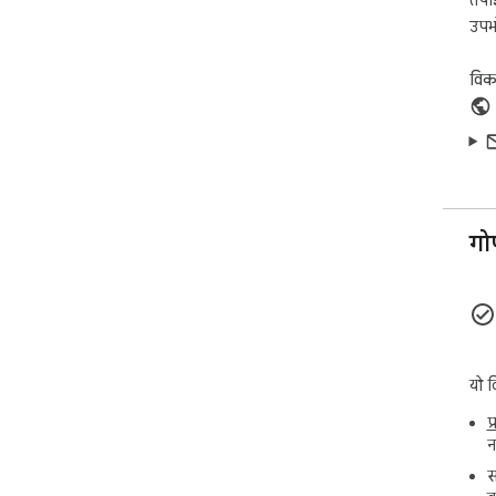
stan
उपभो
🌎 
Ana
विक
and
🚦 T
Unc
incl
cam
adve
गो
Ana
web
look
and 
dis
यो व
offe
प
Dow
न
tod
स