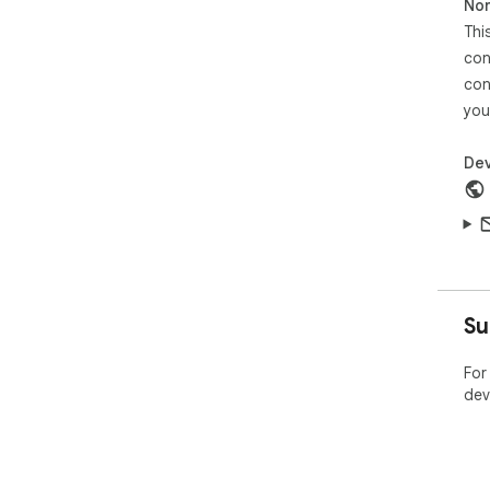
Non
Thi
con
con
you
Dev
Su
For
dev