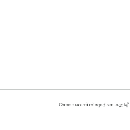
Chrome വെബ് സ്‌റ്റോറിനെ കുറിച്ച്