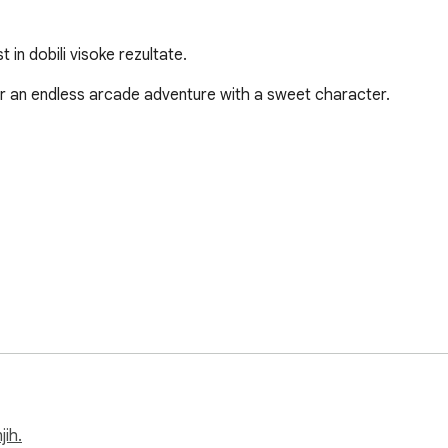
 in dobili visoke rezultate.
r an endless arcade adventure with a sweet character.

 (and more requests will be added)! Stack Jump Hyper Casual Ga
jih.