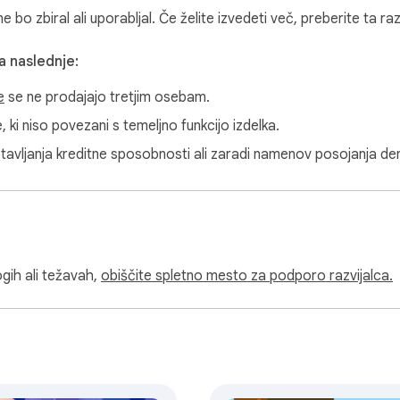
ne bo zbiral ali uporabljal. Če želite izvedeti več, preberite ta 
a naslednje:
e
se ne prodajajo tretjim osebam.
 ki niso povezani s temeljno funkcijo izdelka.
otavljanja kreditne sposobnosti ali zaradi namenov posojanja den
gih ali težavah,
obiščite spletno mesto za podporo razvijalca.