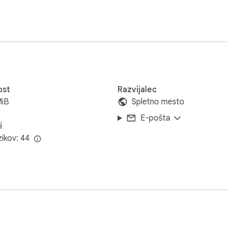
share your thoughts and problems.
ost
Razvijalec
MiB
Spletno mesto
E-pošta
i
zikov: 44