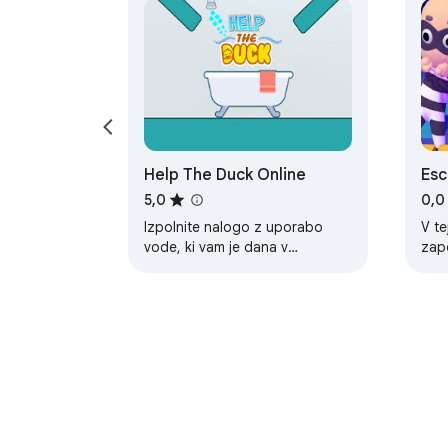
Help The Duck Online
Esc
Gam
5,0
0,0
Izpolnite nalogo z uporabo
V te
vode, ki vam je dana v
zapo
poglavjih, da se raca v kadi.
poli