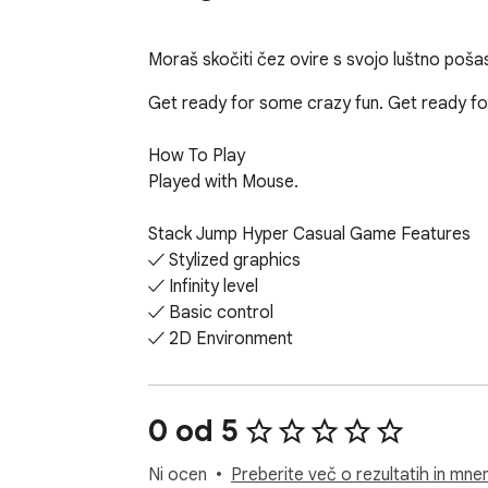
Moraš skočiti čez ovire s svojo luštno pošast
Get ready for some crazy fun. Get ready fo
How To Play

Played with Mouse.

Stack Jump Hyper Casual Game Features

✓ Stylized graphics

✓ Infinity level

✓ Basic control

✓ 2D Environment

✓ Little animation

Finally, you can enjoy these game for free
0 od 5
ads.

Ni ocen
Preberite več o rezultatih in mnen