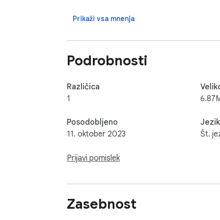
Help and Contact

Contact with us at info@gamebol.com and 
Prikaži vsa mnenja
Podrobnosti
Različica
Velik
1
6.87
Posodobljeno
Jezik
11. oktober 2023
Št. je
Prijavi pomislek
Zasebnost