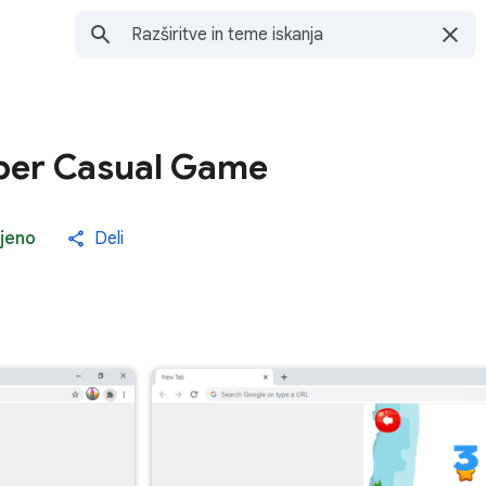
per Casual Game
ljeno
Deli