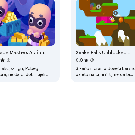
ape Masters Action
Snake Falls Unblocked
e Online
Game
0,0
j akcijski igri, Pobeg
S kačo moramo doseči barvn
ra, ne da bi dobili ujeli
paleto na ciljni črti, ne da bi
caji v zahtevnih ravneh.
zadeli prestavna kolesa.