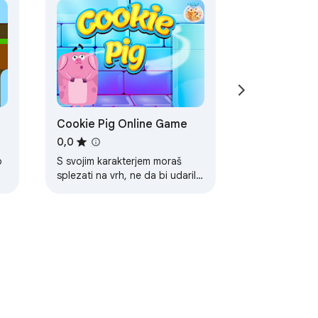
Cookie Pig Online Game
0,0
o
S svojim karakterjem moraš
splezati na vrh, ne da bi udaril
po črpalkah.