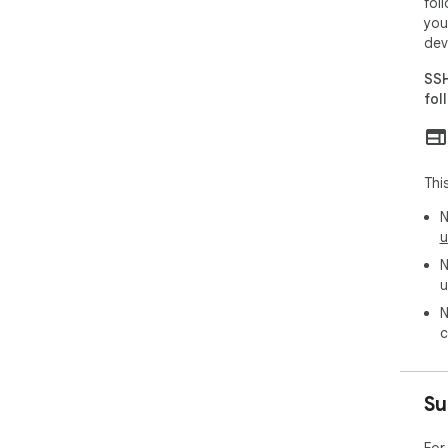
fol
you
dev
SSH
fol
Thi
N
u
N
u
N
c
Su
For