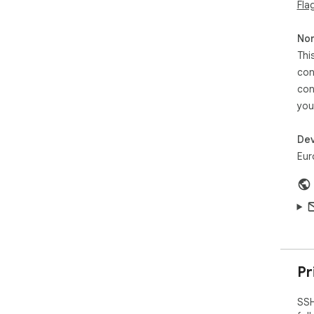
Fla
Non
Thi
con
con
you
Dev
Eur
Pr
SSH