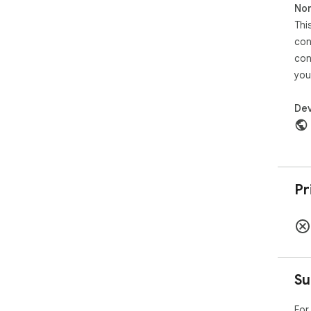
Non
Thi
con
con
you
Dev
Pr
Su
For