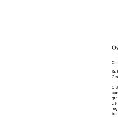
Ov
Con
Sr.
Grat
O S
con
grat
Ele
reg
tra