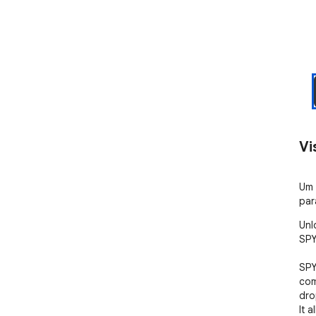
Vi
Um 
par
Unl
SPY
SPY
com
dro
It a